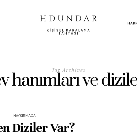
HAK
KIŞISEL KARALAMA
TAHTASI
Tag Archives
v hanımları ve dizil
HAYKIRMACA
n Diziler Var?