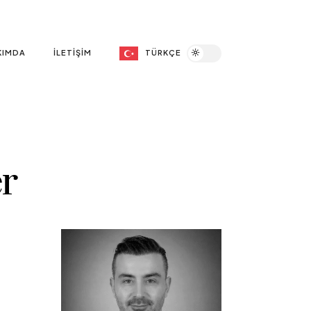
KIMDA
İLETIŞIM
TÜRKÇE
er