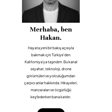
Merhaba, ben
Hakan.
Hayata yeni bir bakış açısıyla
bakmak için Türkiye'den
Kaliforniya'ya taşındım. Bu kanal
seyahat, teknoloji, drone
görüntüleri ve yolculuğumdan
çarpıcı anlar hakkında. Hikayeleri,
manzaraları ve özgürlüğü
keşfederken bana katılın.