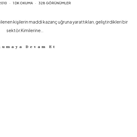
2010
1 DK OKUMA
328 GÖRÜNÜMLER
gilenen kişilerin maddi kazanç uğruna yarattıkları, geliştirdikleri bir
sektör.Kimilerine…
kumaya Devam Et