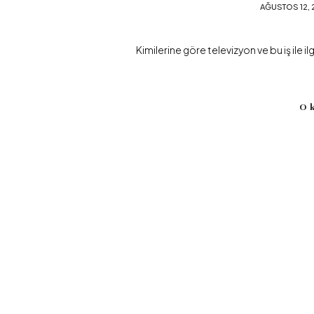
AĞUSTOS 12, 
Kimilerine göre televizyon ve bu iş ile il
O