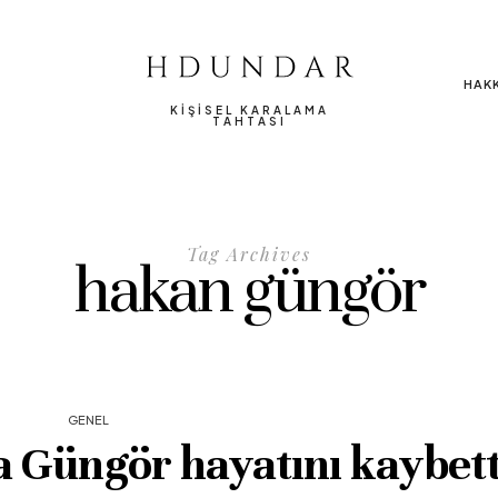
HAK
KIŞISEL KARALAMA
TAHTASI
Tag Archives
hakan güngör
GENEL
ha Güngör hayatını kaybett