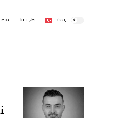
KIMDA
İLETIŞIM
TÜRKÇE
i