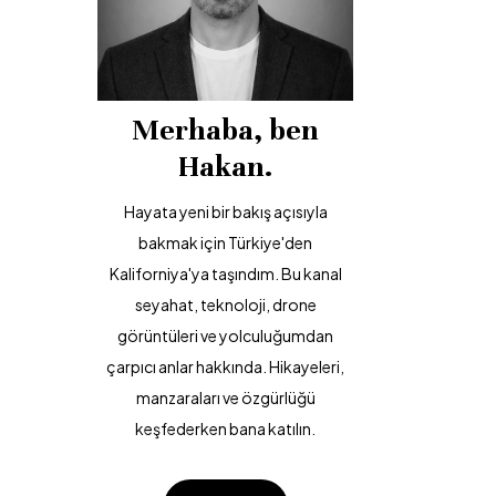
Merhaba, ben
Hakan.
Hayata yeni bir bakış açısıyla
bakmak için Türkiye'den
Kaliforniya'ya taşındım. Bu kanal
seyahat, teknoloji, drone
görüntüleri ve yolculuğumdan
çarpıcı anlar hakkında. Hikayeleri,
manzaraları ve özgürlüğü
keşfederken bana katılın.