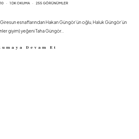
010
1 DK OKUMA
255 GÖRÜNÜMLER
 Giresun esnaflarından Hakan Güngör’ün oğlu, Haluk Güngör’ün
nler giyim) yeğeni Taha Güngör…
kumaya Devam Et