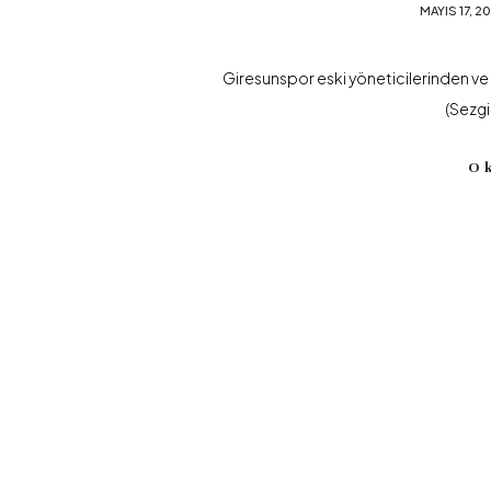
MAYIS 17, 2
Giresunspor eski yöneticilerinden ve
(Sezgi
O