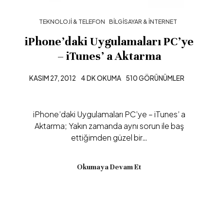
TEKNOLOJI & TELEFON
BILGISAYAR & İNTERNET
iPhone’daki Uygulamaları PC’ye
– iTunes’ a Aktarma
KASIM 27, 2012
4 DK OKUMA
510 GÖRÜNÜMLER
iPhone’daki Uygulamaları PC’ye – iTunes’ a
Aktarma; Yakın zamanda aynı sorun ile baş
ettiğimden güzel bir…
Okumaya Devam Et