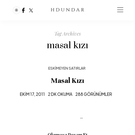
Tag Archives
masal kızı
ESKIMEYEN SATIRLAR
Masal Kızı
EKIM 17, 2011
2 DK OKUMA
288 GÖRÜNÜMLER
…
Okumaya Devam Et