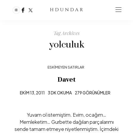
Tag Archives
yolculuk
ESKIMEYEN SATIRLAR
Davet
EKIM 13, 2011
3 DK OKUMA
279 GÖRÜNÜMLER
Yuvam ol istemiştim. Evim, ocağım…
Memleketim… Gurbette dağılan parçalarımı
sende tamam etmeye niyetlenmiştim. İçimdeki